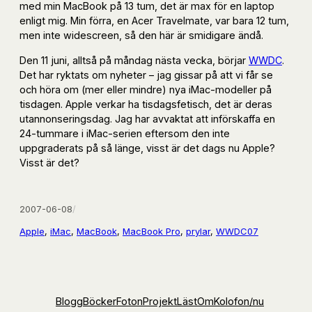
med min MacBook på 13 tum, det är max för en laptop
enligt mig. Min förra, en Acer Travelmate, var bara 12 tum,
men inte widescreen, så den här är smidigare ändå.
Den 11 juni, alltså på måndag nästa vecka, börjar
WWDC
.
Det har ryktats om nyheter – jag gissar på att vi får se
och höra om (mer eller mindre) nya iMac-modeller på
tisdagen. Apple verkar ha tisdagsfetisch, det är deras
utannonseringsdag. Jag har avvaktat att införskaffa en
24-tummare i iMac-serien eftersom den inte
uppgraderats på så länge, visst är det dags nu Apple?
Visst är det?
2007-06-08
/
Apple
, 
iMac
, 
MacBook
, 
MacBook Pro
, 
prylar
, 
WWDC07
Blogg
Böcker
Foton
Projekt
Läst
Om
Kolofon
/nu