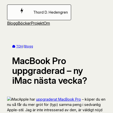
Hoppa
till
Thord D. Hedengren
innehåll
Blogg
Böcker
Projekt
Om
TDH
/
Blogg
MacBook Pro
uppgraderad – ny
iMac nästa vecka?
Apple har
uppgraderat MacBook Pro
– köper du en
nu så får du mer gröt för (typ) samma peng i sedvanlig
Apple-stil. Jag är inte intresserad av den, är väldigt nöjd