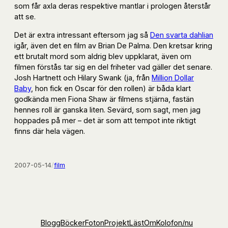
som får axla deras respektive mantlar i prologen återstår
att se.
Det är extra intressant eftersom jag så
Den svarta dahlian
igår, även det en film av Brian De Palma. Den kretsar kring
ett brutalt mord som aldrig blev uppklarat, även om
filmen förstås tar sig en del friheter vad gäller det senare.
Josh Hartnett och Hilary Swank (ja, från
Million Dollar
Baby
, hon fick en Oscar för den rollen) är båda klart
godkända men Fiona Shaw är filmens stjärna, fastän
hennes roll är ganska liten. Sevärd, som sagt, men jag
hoppades på mer – det är som att tempot inte riktigt
finns där hela vägen.
2007-05-14
/
film
Blogg
Böcker
Foton
Projekt
Läst
Om
Kolofon
/nu