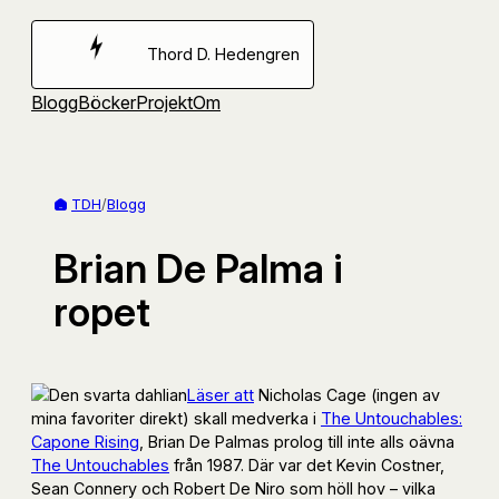
Hoppa
till
Thord D. Hedengren
innehåll
Blogg
Böcker
Projekt
Om
TDH
/
Blogg
Brian De Palma i
ropet
Läser att
Nicholas Cage (ingen av
mina favoriter direkt) skall medverka i
The Untouchables:
Capone Rising
, Brian De Palmas prolog till inte alls oävna
The Untouchables
från 1987. Där var det Kevin Costner,
Sean Connery och Robert De Niro som höll hov – vilka