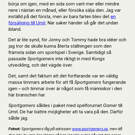
börja om igen, med en sida som varit mer eller mindre
nere i nästan en månad, eller försöka sälja den. Jag var
inställd på det första, men av bara farten blev det
en
försäljning till Umit
. När saker händer så går det undan
ibland.
Det är lite synd, för Jonny och Tommy hade bra idéer och
jag tror de skulle kunna återta ställningen som den
främsta sidan om sportspel i Sverige. Samtidigt så
passade
Sportgamers
inte riktigt in med
Kongs
utveckling, och det vägde över.
Det, samt det faktum att det fortfarande var en väldig
massa timmars arbete för att få
Sportgamers
fungerande
igen – och timmar över är något som få människor i den
här branschen har.
Sportgamers
såldes i paket med spelforumet
Gamer
till
Umit. De har bättre möjligheter att ta vara på den. Därför
sålde jag.
Fotnot:
Sportgamers låg på adressen
www.sportgamers.se
, men då