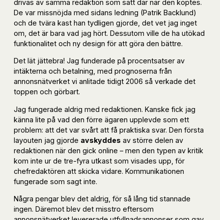
drivas av samma redaktion som satt där när den köptes.
De var missnöjda med sidans ledning (Patrik Backlund)
och de tvära kast han tydligen gjorde, det vet jag inget
om, det är bara vad jag hört. Dessutom ville de ha utökad
funktionalitet och ny design för att göra den bättre.
Det lät jättebra! Jag funderade på procentsatser av
intäkterna och betalning, med prognoserna från
annonsnätverket vi anlitade tidigt 2006 så verkade det
toppen och görbart.
Jag fungerade aldrig med redaktionen. Kanske fick jag
känna lite på vad den förre ägaren upplevde som ett
problem: att det var svårt att få praktiska svar. Den första
layouten jag gjorde
avskyddes
av större delen av
redaktionen när den gick online – men den typen av kritik
kom inte ur de tre-fyra utkast som visades upp, för
chefredaktören att skicka vidare. Kommunikationen
fungerade som sagt inte.
Några pengar blev det aldrig, för så lång tid stannade
ingen. Däremot blev det misstro eftersom
annonsnätverket levererade utfyllnadsannonser som gav