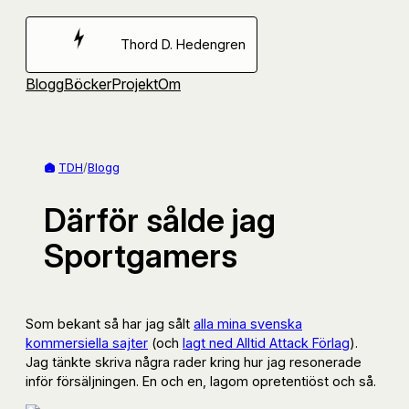
Hoppa
till
Thord D. Hedengren
innehåll
Blogg
Böcker
Projekt
Om
TDH
/
Blogg
Därför sålde jag
Sportgamers
Som bekant så har jag sålt
alla mina svenska
kommersiella sajter
(och
lagt ned Alltid Attack Förlag
).
Jag tänkte skriva några rader kring hur jag resonerade
inför försäljningen. En och en, lagom opretentiöst och så.