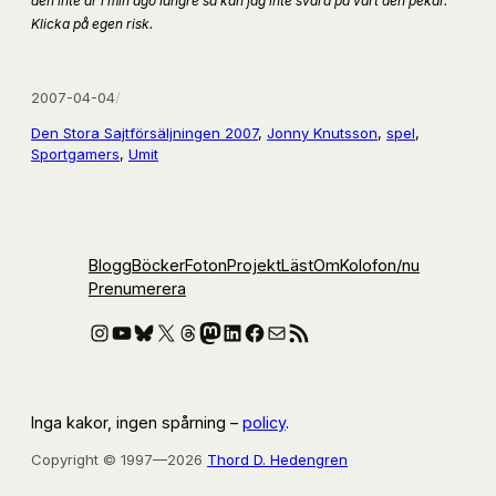
den inte är i min ägo längre så kan jag inte svära på vart den pekar.
Klicka på egen risk.
2007-04-04
/
Den Stora Sajtförsäljningen 2007
, 
Jonny Knutsson
, 
spel
, 
Sportgamers
, 
Umit
Blogg
Böcker
Foton
Projekt
Läst
Om
Kolofon
/nu
Prenumerera
Instagram
YouTube
Bluesky
X
Threads
Mastodon
LinkedIn
Facebook
E-post
RSS-flöde
Inga kakor, ingen spårning –
policy
.
Copyright © 1997—2026
Thord D. Hedengren