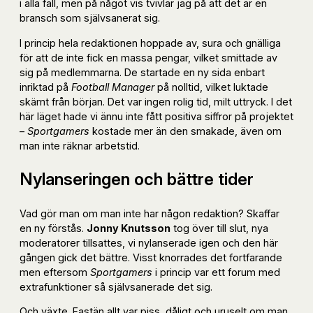
i alla fall, men på något vis tvivlar jag på att det är en
bransch som självsanerat sig.
I princip hela redaktionen hoppade av, sura och gnälliga
för att de inte fick en massa pengar, vilket smittade av
sig på medlemmarna. De startade en ny sida enbart
inriktad på
Football Manager
på nolltid, vilket luktade
skämt från början. Det var ingen rolig tid, milt uttryck. I det
här läget hade vi ännu inte fått positiva siffror på projektet
–
Sportgamers
kostade mer än den smakade, även om
man inte räknar arbetstid.
Nylanseringen och bättre tider
Vad gör man om man inte har någon redaktion? Skaffar
en ny förstås.
Jonny Knutsson
tog över till slut, nya
moderatorer tillsattes, vi nylanserade igen och den här
gången gick det bättre. Visst knorrades det fortfarande
men eftersom
Sportgamers
i princip var ett forum med
extrafunktioner så självsanerade det sig.
Och växte. Fastän allt var piss, dåligt och uruselt om man