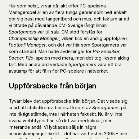
Hur som helst, vi var på jakt efter PC-spelarna.
Managerspel är en av flera tunga genrer som helt enkelt
gör sig bäst med tangentbord och mus, och faktum är att
vi tittade på dåvarande
CM-Sverige
långt innan
Sportgamers
var till salu. CM stod förstås för
Championship Manager
, vilken fick en andlig uppföljare i
Football Manager
, och det var här som Sportgamers var
som starkast. Man hade avdelningar för
Pro Evolution
Soccer
,
Fifa
-spelen med mera, men det tog liksom aldrig
fart. Med andra ord verkade
Sportgamers
vara ett bra
avstamp för att få in fler PC-spelare i nätverket.
Uppförsbacke från början
Tyvärr blev det uppförsbacke från början. Det visade sig
snart att statistiken vi baserat köpet av
Sportgamers
på
inte riktigt stämde, inte i närheten faktiskt. Nu är vi inte
ovana webbtyper här, så det var medräknat, men
irriterande ändå. Vi lyckades sälja in några
annonskampanjer direkt – det här var hösten 2005 – och