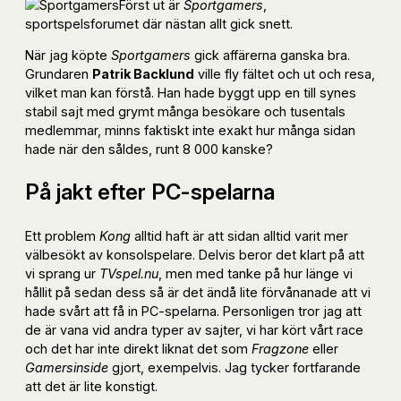
Först ut är
Sportgamers
,
sportspelsforumet där nästan allt gick snett.
När jag köpte
Sportgamers
gick affärerna ganska bra.
Grundaren
Patrik Backlund
ville fly fältet och ut och resa,
vilket man kan förstå. Han hade byggt upp en till synes
stabil sajt med grymt många besökare och tusentals
medlemmar, minns faktiskt inte exakt hur många sidan
hade när den såldes, runt 8 000 kanske?
På jakt efter PC-spelarna
Ett problem
Kong
alltid haft är att sidan alltid varit mer
välbesökt av konsolspelare. Delvis beror det klart på att
vi sprang ur
TVspel.nu
, men med tanke på hur länge vi
hållit på sedan dess så är det ändå lite förvånanade att vi
hade svårt att få in PC-spelarna. Personligen tror jag att
de är vana vid andra typer av sajter, vi har kört vårt race
och det har inte direkt liknat det som
Fragzone
eller
Gamersinside
gjort, exempelvis. Jag tycker fortfarande
att det är lite konstigt.