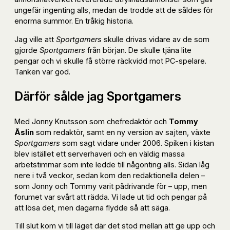
ungefär ingenting alls, medan de trodde att de såldes för
enorma summor. En tråkig historia.
Jag ville att
Sportgamers
skulle drivas vidare av de som
gjorde
Sportgamers
från början. De skulle tjäna lite
pengar och vi skulle få större räckvidd mot PC-spelare.
Tanken var god.
Därför sålde jag Sportgamers
Med Jonny Knutsson som chefredaktör och
Tommy
Åslin
som redaktör, samt en ny version av sajten, växte
Sportgamers
som sagt vidare under 2006. Spiken i kistan
blev istället ett serverhaveri och en väldig massa
arbetstimmar som inte ledde till någonting alls. Sidan låg
nere i två veckor, sedan kom den redaktionella delen –
som Jonny och Tommy varit pådrivande för – upp, men
forumet var svårt att rädda. Vi lade ut tid och pengar på
att lösa det, men dagarna flydde så att säga.
Till slut kom vi till läget där det stod mellan att ge upp och