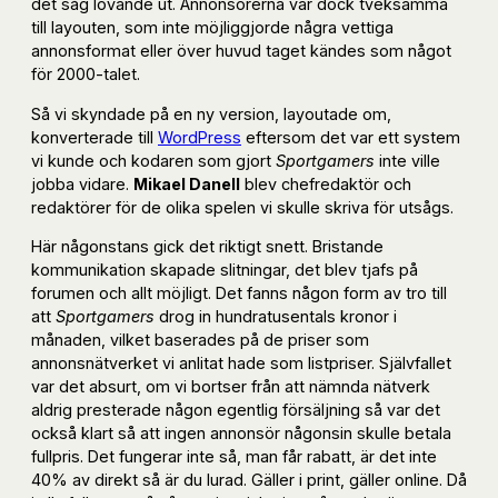
det såg lovande ut. Annonsörerna var dock tveksamma
till layouten, som inte möjliggjorde några vettiga
annonsformat eller över huvud taget kändes som något
för 2000-talet.
Så vi skyndade på en ny version, layoutade om,
konverterade till
WordPress
eftersom det var ett system
vi kunde och kodaren som gjort
Sportgamers
inte ville
jobba vidare.
Mikael Danell
blev chefredaktör och
redaktörer för de olika spelen vi skulle skriva för utsågs.
Här någonstans gick det riktigt snett. Bristande
kommunikation skapade slitningar, det blev tjafs på
forumen och allt möjligt. Det fanns någon form av tro till
att
Sportgamers
drog in hundratusentals kronor i
månaden, vilket baserades på de priser som
annonsnätverket vi anlitat hade som listpriser. Självfallet
var det absurt, om vi bortser från att nämnda nätverk
aldrig presterade någon egentlig försäljning så var det
också klart så att ingen annonsör någonsin skulle betala
fullpris. Det fungerar inte så, man får rabatt, är det inte
40% av direkt så är du lurad. Gäller i print, gäller online. Då