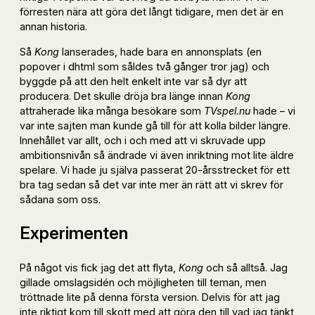
förresten nära att göra det långt tidigare, men det är en
annan historia.
Så
Kong
lanserades, hade bara en annonsplats (en
popover i dhtml som såldes två gånger tror jag) och
byggde på att den helt enkelt inte var så dyr att
producera. Det skulle dröja bra länge innan
Kong
attraherade lika många besökare som
TVspel.nu
hade – vi
var inte sajten man kunde gå till för att kolla bilder längre.
Innehållet var allt, och i och med att vi skruvade upp
ambitionsnivån så ändrade vi även inriktning mot lite äldre
spelare. Vi hade ju själva passerat 20-årsstrecket för ett
bra tag sedan så det var inte mer än rätt att vi skrev för
sådana som oss.
Experimenten
På något vis fick jag det att flyta,
Kong
och så alltså. Jag
gillade omslagsidén och möjligheten till teman, men
tröttnade lite på denna första version. Delvis för att jag
inte riktigt kom till skott med att göra den till vad jag tänkt