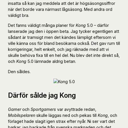
insatta så kan jag meddela att det är högsäsongssiffror
när det borde vara närmast lågsäsong. Med andra ord
väldigt bra.
Det fanns väldigt många planer för
Kong
5.0 – därför
lanserade jag den i öppen beta. Jag tycker egentligen att
sådant är tramsigt men det kändes lämpligt eftersom vi
ville känna oss för bland besökarna också. Det gav rum till
korrigeringar, helt enkelt, och jag räknade med att vi
skulle behöva fixa till en hel del. Nu blev det inte direkt så,
och
Kong
5.0 lämnade aldrig betan.
Den såldes.
Därför sålde jag Kong
Gamer
och
Sportgamers
var avyttrade redan,
Mobilspelaren
skulle läggas ned och pekas till
Kong
, och
förlaget hade slagit igen strax efter nyår. Ni ser vart det
barkar: jag backade från svenska marknaden och det