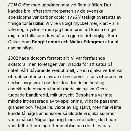
FGN Online
med uppdateringar vid flera tillfällen. Det
kändes bra, eftersom merparten av de svenska
spelsidorna var karbonkopior av
IGN
taskigt översatta av
finniga tonårskillar. Vi ville väldigt mycket mer, klart – alla
ville nog mycket – men jag hade turen att kunna omge
mig med folk som drev på och gjorde det möjligt. Som
Oskar, som
Bengt Lemne
och
Niclaz Erlingmark
för att
nämna några.
2002 hade dotcom förstört allt. Vi var fortfarande
skitstora, men företagen var livrädda för att satsa på
nätet. Vårt dåvarande webbhotell, vilket i själva verket var
ett datacenter som hyrde ut en server till oss eftersom vi
sedan länge vuxit oss för stora för delad hosting,
chockhöjde priserna för att rädda sig själva. Och vi
tuggade bandbredd, milt uttryckt. Besökarna var inte
mindre intresserade av tv-spel online, vi hade passerat
gränsen och
TVspel.nu
växte av sig självt, men när vi inte
kunde få några annonsörer så blödde vi sjuka summor
varje månad. Någon ljusning fanns inte heller, det hade
varit tufft ett bra tag efter bubblan och det blev bara