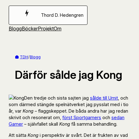
Hoppa
till
Thord D. Hedengren
innehåll
Blogg
Böcker
Projekt
Om
TDH
/
Blogg
Därför sålde jag Kong
Den tredje och sista sajten jag
sålde till Umit
, och
som därmed stängde spelnätverket jag pysslat med i tio
år, var
Kong
– flaggskeppet. De båda andra har jag redan
skrivit och resonerat om,
först Sportgamers
och
sedan
Gamer
– självfallet skall
Kong
få samma behandling.
Att sätta
Kong
i perspektiv är svårt. Det är frukten av vad