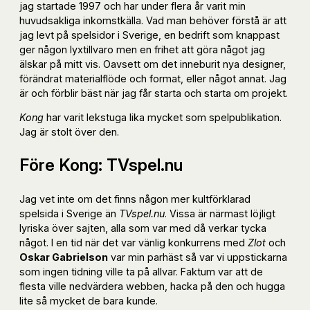
jag startade 1997 och har under flera år varit min
huvudsakliga inkomstkälla. Vad man behöver förstå är att
jag levt på spelsidor i Sverige, en bedrift som knappast
ger någon lyxtillvaro men en frihet att göra något jag
älskar på mitt vis. Oavsett om det inneburit nya designer,
förändrat materialflöde och format, eller något annat. Jag
är och förblir bäst när jag får starta och starta om projekt.
Kong
har varit lekstuga lika mycket som spelpublikation.
Jag är stolt över den.
Före Kong: TVspel.nu
Jag vet inte om det finns någon mer kultförklarad
spelsida i Sverige än
TVspel.nu
. Vissa är närmast löjligt
lyriska över sajten, alla som var med då verkar tycka
något. I en tid när det var vänlig konkurrens med
Zlot
och
Oskar Gabrielson
var min parhäst så var vi uppstickarna
som ingen tidning ville ta på allvar. Faktum var att de
flesta ville nedvärdera webben, hacka på den och hugga
lite så mycket de bara kunde.