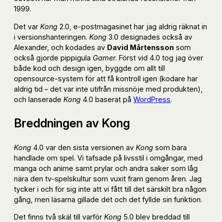
1999.
Det var
Kong
2.0, e-postmagasinet har jag aldrig räknat in
i versionshanteringen.
Kong
3.0 designades också av
Alexander, och kodades av
David Mårtensson
som
också gjorde pippigula
Gamer
. Först vid 4.0 tog jag över
både kod och design igen, byggde om allt till
opensource-system för att få kontroll igen (kodare har
aldrig tid – det var inte utifrån missnöje med produkten),
och lanserade
Kong
4.0 baserat på
WordPress
.
Breddningen av Kong
Kong
4.0 var den sista versionen av
Kong
som bara
handlade om spel. Vi tafsade på livsstil i omgångar, med
manga och anime samt prylar och andra saker som låg
nära den tv-spelskultur som vuxit fram genom åren. Jag
tycker i och för sig inte att vi fått till det särskilt bra någon
gång, men läsarna gillade det och det fyllde sin funktion.
Det finns två skäl till varför
Kong
5.0 blev breddad till