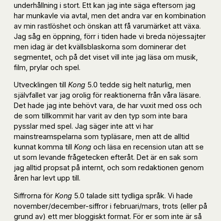
underhållning i stort. Ett kan jag inte säga eftersom jag
har munkavle via avtal, men det andra var en kombination
av min rastlöshet och önskan att få varumärket att växa.
Jag såg en öppning, förr i tiden hade vi breda nöjessajter
men idag är det kvällsblaskorna som dominerar det
segmentet, och på det viset vill inte jag läsa om musik,
film, prylar och spel.
Utvecklingen till
Kong
5.0 tedde sig helt naturlig, men
självfallet var jag orolig för reaktionerna från våra läsare.
Det hade jag inte behövt vara, de har vuxit med oss och
de som tillkommit har varit av den typ som inte bara
pysslar med spel. Jag säger inte att vi har
mainstreamspelarna som typläsare, men att de alltid
kunnat komma till
Kong
och läsa en recension utan att se
ut som levande frågetecken efteråt. Det är en sak som
jag alltid propsat på internt, och som redaktionen genom
åren har levt upp till.
Siffrorna för
Kong
5.0 talade sitt tydliga språk. Vi hade
november/december-siffror i februari/mars, trots (eller på
grund av) ett mer bloggiskt format. För er som inte är så