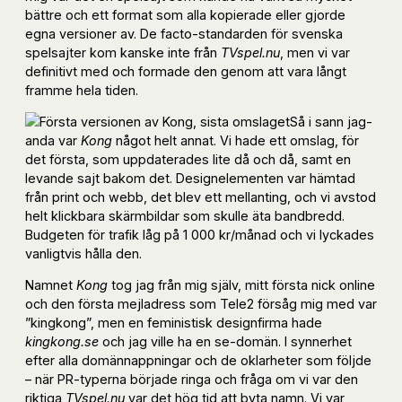
bättre och ett format som alla kopierade eller gjorde
egna versioner av. De facto-standarden för svenska
spelsajter kom kanske inte från
TVspel.nu
, men vi var
definitivt med och formade den genom att vara långt
framme hela tiden.
Så i sann jag-
anda var
Kong
något helt annat. Vi hade ett omslag, för
det första, som uppdaterades lite då och då, samt en
levande sajt bakom det. Designelementen var hämtad
från print och webb, det blev ett mellanting, och vi avstod
helt klickbara skärmbildar som skulle äta bandbredd.
Budgeten för trafik låg på 1 000 kr/månad och vi lyckades
vanligtvis hålla den.
Namnet
Kong
tog jag från mig själv, mitt första nick online
och den första mejladress som Tele2 försåg mig med var
”kingkong”, men en feministisk designfirma hade
kingkong.se
och jag ville ha en se-domän. I synnerhet
efter alla domännappningar och de oklarheter som följde
– när PR-typerna började ringa och fråga om vi var den
riktiga
TVspel.nu
var det hög tid att byta namn. Vi var