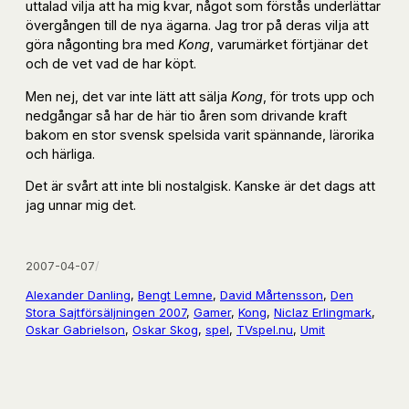
uttalad vilja att ha mig kvar, något som förstås underlättar
övergången till de nya ägarna. Jag tror på deras vilja att
göra någonting bra med
Kong
, varumärket förtjänar det
och de vet vad de har köpt.
Men nej, det var inte lätt att sälja
Kong
, för trots upp och
nedgångar så har de här tio åren som drivande kraft
bakom en stor svensk spelsida varit spännande, lärorika
och härliga.
Det är svårt att inte bli nostalgisk. Kanske är det dags att
jag unnar mig det.
2007-04-07
/
Alexander Danling
, 
Bengt Lemne
, 
David Mårtensson
, 
Den
Stora Sajtförsäljningen 2007
, 
Gamer
, 
Kong
, 
Niclaz Erlingmark
, 
Oskar Gabrielson
, 
Oskar Skog
, 
spel
, 
TVspel.nu
, 
Umit