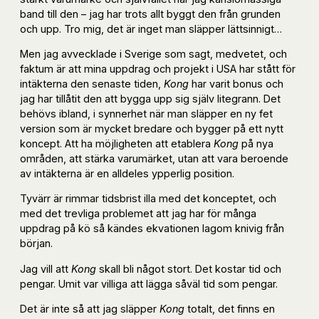
band till den – jag har trots allt byggt den från grunden
och upp. Tro mig, det är inget man släpper lättsinnigt…
Men jag avvecklade i Sverige som sagt, medvetet, och
faktum är att mina uppdrag och projekt i USA har stått för
intäkterna den senaste tiden,
Kong
har varit bonus och
jag har tillåtit den att bygga upp sig själv litegrann. Det
behövs ibland, i synnerhet när man släpper en ny fet
version som är mycket bredare och bygger på ett nytt
koncept. Att ha möjligheten att etablera
Kong
på nya
områden, att stärka varumärket, utan att vara beroende
av intäkterna är en alldeles ypperlig position.
Tyvärr är rimmar tidsbrist illa med det konceptet, och
med det trevliga problemet att jag har för många
uppdrag på kö så kändes ekvationen lagom knivig från
början.
Jag vill att
Kong
skall bli något stort. Det kostar tid och
pengar. Umit var villiga att lägga såväl tid som pengar.
Det är inte så att jag släpper
Kong
totalt, det finns en