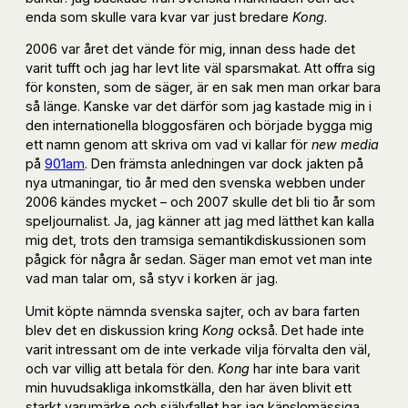
enda som skulle vara kvar var just bredare
Kong
.
2006 var året det vände för mig, innan dess hade det
varit tufft och jag har levt lite väl sparsmakat. Att offra sig
för konsten, som de säger, är en sak men man orkar bara
så länge. Kanske var det därför som jag kastade mig in i
den internationella bloggosfären och började bygga mig
ett namn genom att skriva om vad vi kallar för
new media
på
901am
. Den främsta anledningen var dock jakten på
nya utmaningar, tio år med den svenska webben under
2006 kändes mycket – och 2007 skulle det bli tio år som
speljournalist. Ja, jag känner att jag med lätthet kan kalla
mig det, trots den tramsiga semantikdiskussionen som
pågick för några år sedan. Säger man emot vet man inte
vad man talar om, så styv i korken är jag.
Umit köpte nämnda svenska sajter, och av bara farten
blev det en diskussion kring
Kong
också. Det hade inte
varit intressant om de inte verkade vilja förvalta den väl,
och var villig att betala för den.
Kong
har inte bara varit
min huvudsakliga inkomstkälla, den har även blivit ett
starkt varumärke och självfallet har jag känslomässiga