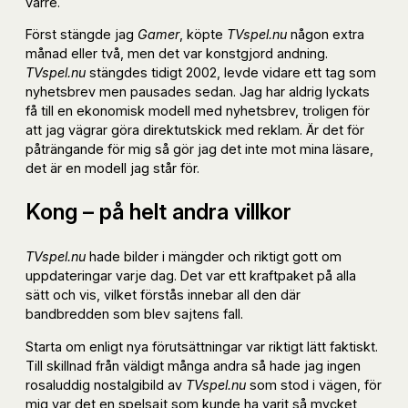
värre.
Först stängde jag
Gamer
, köpte
TVspel.nu
någon extra
månad eller två, men det var konstgjord andning.
TVspel.nu
stängdes tidigt 2002, levde vidare ett tag som
nyhetsbrev men pausades sedan. Jag har aldrig lyckats
få till en ekonomisk modell med nyhetsbrev, troligen för
att jag vägrar göra direktutskick med reklam. Är det för
påträngande för mig så gör jag det inte mot mina läsare,
det är en modell jag står för.
Kong – på helt andra villkor
TVspel.nu
hade bilder i mängder och riktigt gott om
uppdateringar varje dag. Det var ett kraftpaket på alla
sätt och vis, vilket förstås innebar all den där
bandbredden som blev sajtens fall.
Starta om enligt nya förutsättningar var riktigt lätt faktiskt.
Till skillnad från väldigt många andra så hade jag ingen
rosaluddig nostalgibild av
TVspel.nu
som stod i vägen, för
mig var det en spelsajt som kunde ha varit så mycket