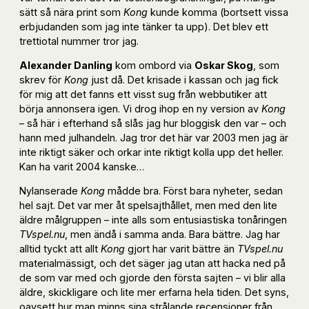
sätt så nära print som
Kong
kunde komma (bortsett vissa
erbjudanden som jag inte tänker ta upp). Det blev ett
trettiotal nummer tror jag.
Alexander Danling
kom ombord via
Oskar Skog
, som
skrev för
Kong
just då. Det krisade i kassan och jag fick
för mig att det fanns ett visst sug från webbutiker att
börja annonsera igen. Vi drog ihop en ny version av
Kong
– så här i efterhand så slås jag hur bloggisk den var – och
hann med julhandeln. Jag tror det här var 2003 men jag är
inte riktigt säker och orkar inte riktigt kolla upp det heller.
Kan ha varit 2004 kanske…
Nylanserade
Kong
mådde bra. Först bara nyheter, sedan
hel sajt. Det var mer åt spelsajthållet, men med den lite
äldre målgruppen – inte alls som entusiastiska tonåringen
TVspel.nu
, men ändå i samma anda. Bara bättre. Jag har
alltid tyckt att allt
Kong
gjort har varit bättre än
TVspel.nu
materialmässigt, och det säger jag utan att hacka ned på
de som var med och gjorde den första sajten – vi blir alla
äldre, skickligare och lite mer erfarna hela tiden. Det syns,
oavsett hur man minns sina strålande recensioner från