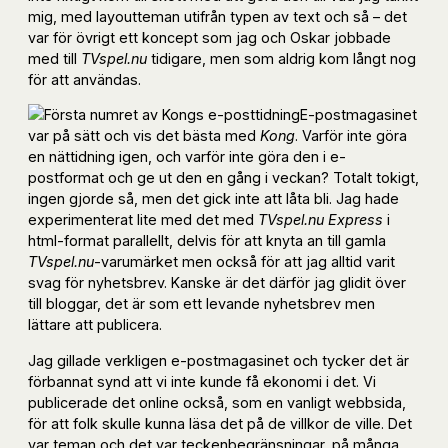
mig, med layoutteman utifrån typen av text och så – det
var för övrigt ett koncept som jag och Oskar jobbade
med till
TVspel.nu
tidigare, men som aldrig kom långt nog
för att användas.
E-postmagasinet
var på sätt och vis det bästa med
Kong
. Varför inte göra
en nättidning igen, och varför inte göra den i e-
postformat och ge ut den en gång i veckan? Totalt tokigt,
ingen gjorde så, men det gick inte att låta bli. Jag hade
experimenterat lite med det med
TVspel.nu Express
i
html-format parallellt, delvis för att knyta an till gamla
TVspel.nu
-varumärket men också för att jag alltid varit
svag för nyhetsbrev. Kanske är det därför jag glidit över
till bloggar, det är som ett levande nyhetsbrev men
lättare att publicera.
Jag gillade verkligen e-postmagasinet och tycker det är
förbannat synd att vi inte kunde få ekonomi i det. Vi
publicerade det online också, som en vanligt webbsida,
för att folk skulle kunna läsa det på de villkor de ville. Det
var teman och det var teckenbegränsningar, på många