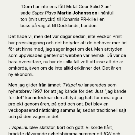
”Dom har inte ens fått Metal Gear Solid 2 än”
sade
Super Plays
Martin Johansson
i hånfull
ton (milt uttryckt) till Konamis PR-kille i en
buss på väg ut till Docklands, London.
Det hade vi, men det var dagar sedan, inte veckor. Print
har pressläggning och det betyder att de behöver mer tid
för att hinna med, jag säger inget om det. Men attityden
som uppvisades gentemot webben var hemsk. Då var de
bara översittare, nu har de i alla fall vett att inse att de är
omkörda, även om de inte alltid erkänner det. Det är en
ny ekonomi…
Men jag glider från ämnet.
TVspel.nu
lanserades som
nyhetsbrev 1997 för att jag kände för det. Just ”jag kände
för det” kännetecknar den attityd jag haft för mina egna
projekt genom åren, på gott och ont. Det blev en
veckopaserad nättidning samma år, sedan traditionell sajt
och på den vägen är det.
TVspel.nu
blev skitstor, kort och gott. Vi körde hårt,
bräckte dåvarande nyhetsbärarna nummer ett
IGN
och