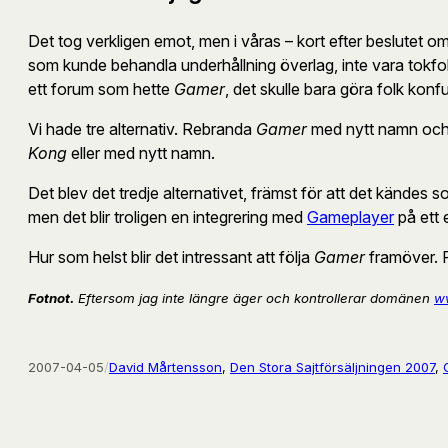
Det tog verkligen emot, men i våras – kort efter beslutet 
som kunde behandla underhållning överlag, inte vara tokf
ett forum som hette
Gamer
, det skulle bara göra folk kon
Vi hade tre alternativ. Rebranda
Gamer
med nytt namn och bi
Kong
eller med nytt namn.
Det blev det tredje alternativet, främst för att det kändes
men det blir troligen en integrering med
Gameplayer
på ett e
Hur som helst blir det intressant att följa
Gamer
framöver. 
Fotnot.
Eftersom jag inte längre äger och kontrollerar domänen
w
2007-04-05
/
David Mårtensson
, 
Den Stora Sajtförsäljningen 2007
, 