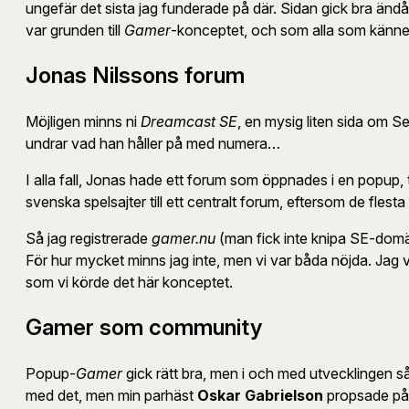
ungefär det sista jag funderade på där. Sidan gick bra ändå,
var grunden till
Gamer
-konceptet, och som alla som känner mi
Jonas Nilssons forum
Möjligen minns ni
Dreamcast SE
, en mysig liten sida om
undrar vad han håller på med numera…
I alla fall, Jonas hade ett forum som öppnades i en popup, t
svenska spelsajter till ett centralt forum, eftersom de fles
Så jag registrerade
gamer.nu
(man fick inte knipa SE-domä
För hur mycket minns jag inte, men vi var båda nöjda. Jag 
som vi körde det här konceptet.
Gamer som community
Popup-
Gamer
gick rätt bra, men i och med utvecklingen så 
med det, men min parhäst
Oskar Gabrielson
propsade på a