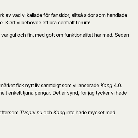
k av vad vi kallade för fansidor, alltså sidor som handlade
le. Klart vi behövde ett bra centralt forum!
 var gul och fin, med gott om funktionalitet här med. Sedan
umärket fick nytt liv samtidigt som vi lanserade
Kong
4.0.
elt enkelt tjäna pengar. Det är synd, för jag tycker vi hade
t eftersom
TVspel.nu
och
Kong
inte hade mycket med