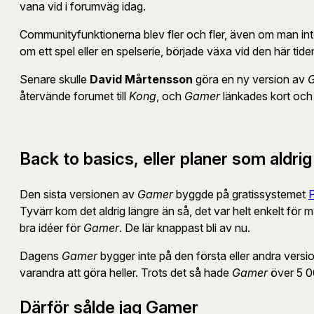
vana vid i forumväg idag.
Communityfunktionerna blev fler och fler, även om man in
om ett spel eller en spelserie, började växa vid den här tiden
Senare skulle
David Mårtensson
göra en ny version av
återvände forumet till
Kong
, och
Gamer
länkades kort och g
Back to basics, eller planer som aldrig
Den sista versionen av
Gamer
byggde på gratissystemet
Tyvärr kom det aldrig längre än så, det var helt enkelt för 
bra idéer för
Gamer
. De lär knappast bli av nu.
Dagens
Gamer
bygger inte på den första eller andra versi
varandra att göra heller. Trots det så hade
Gamer
över 5 0
Därför sålde jag Gamer