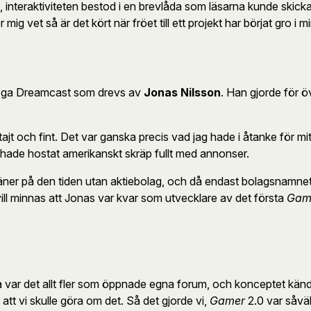
 interaktiviteten bestod i en brevlåda som läsarna kunde skicka 
g vet så är det kört när fröet till ett projekt har börjat gro i mi
 Sega Dreamcast som drevs av
Jonas Nilsson
. Han gjorde för ö
ajt och fint. Det var ganska precis vad jag hade i åtanke för mi
ta hade hostat amerikanskt skräp fullt med annonser.
ner på den tiden utan aktiebolag, och då endast bolagsnamnet
vill minnas att Jonas var kvar som utvecklare av det första
Gam
var det allt fler som öppnade egna forum, och konceptet kändes l
tt vi skulle göra om det. Så det gjorde vi,
Gamer
2.0 var såväl