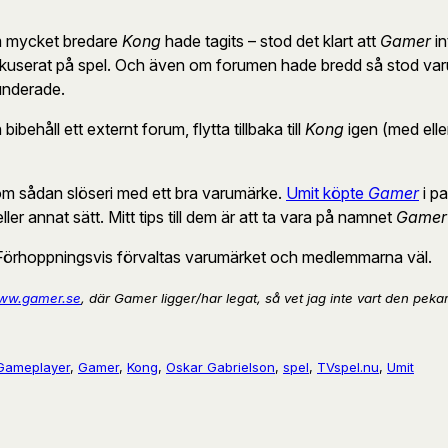
om mycket bredare
Kong
hade tagits – stod det klart att
Gamer
in
okuserat på spel. Och även om forumen hade bredd så stod var
funderade.
behåll ett externt forum, flytta tillbaka till
Kong
igen (med eller
 som sådan slöseri med ett bra varumärke.
Umit köpte
Gamer
i p
ller annat sätt. Mitt tips till dem är att ta vara på namnet
Gamer
Förhoppningsvis förvaltas varumärket och medlemmarna väl.
ww.gamer.se
, där Gamer ligger/har legat, så vet jag inte vart den pekar
Gameplayer
, 
Gamer
, 
Kong
, 
Oskar Gabrielson
, 
spel
, 
TVspel.nu
, 
Umit