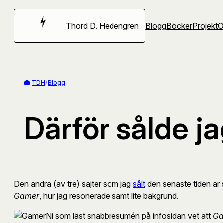
Hoppa
till
Thord D. Hedengren
Blogg
Böcker
Projekt
innehåll
TDH
/
Blogg
Därför sålde j
Den andra (av tre) sajter som jag
sålt
den senaste tiden är
Gamer
, hur jag resonerade samt lite bakgrund.
Ni som läst snabbresumén på infosidan vet att
Ga