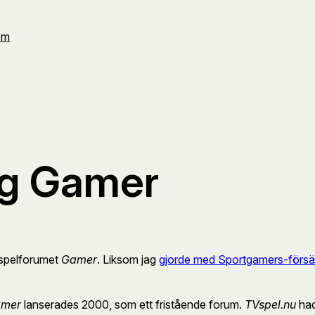
Om
ag Gamer
 spelforumet
Gamer
. Liksom jag
gjorde med Sportgamers-försä
mer
lanserades 2000, som ett fristående forum.
TVspel.nu
hade