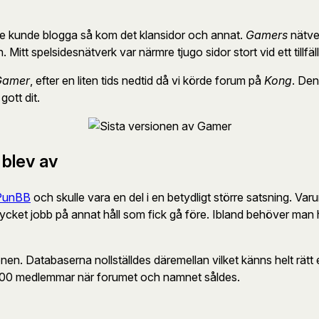
te kunde blogga så kom det klansidor och annat.
Gamers
nätver
. Mitt spelsidesnätverk var närmre tjugo sidor stort vid ett tillfäl
Gamer
, efter en liten tids nedtid då vi körde forum på
Kong
. Den
ott dit.
 blev av
PunBB
och skulle vara en del i en betydligt större satsning. Var
mycket jobb på annat håll som fick gå före. Ibland behöver man h
onen. Databaserna nollställdes däremellan vilket känns helt rät
00 medlemmar när forumet och namnet såldes.