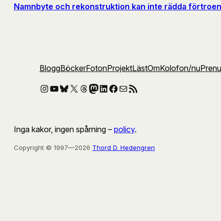
Namnbyte och rekonstruktion kan inte rädda förtroen
Blogg
Böcker
Foton
Projekt
Läst
Om
Kolofon
/nu
Pren
Instagram
YouTube
Bluesky
X
Threads
Mastodon
LinkedIn
Facebook
E-post
RSS-flöde
Inga kakor, ingen spårning –
policy
.
Copyright © 1997—2026
Thord D. Hedengren