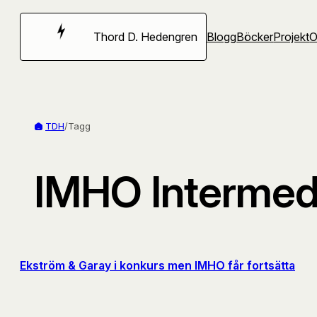
Hoppa
till
Thord D. Hedengren
Blogg
Böcker
Projekt
innehåll
TDH
/
Tagg
IMHO Intermed
Ekström & Garay i konkurs men IMHO får fortsätta