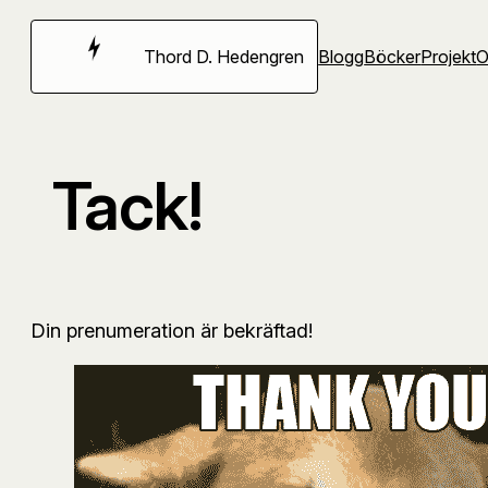
Hoppa
till
Thord D. Hedengren
Blogg
Böcker
Projekt
innehåll
Tack!
Din prenumeration är bekräftad!