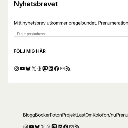
Nyhetsbrevet
Mitt nyhetsbrev utkommer oregelbundet. Prenumerationen 
Din e-postadress
FÖLJ MIG HÄR
Instagram
YouTube
Bluesky
X
Threads
Mastodon
LinkedIn
Facebook
E-post
RSS-flöde
Blogg
Böcker
Foton
Projekt
Läst
Om
Kolofon
/nu
Pren
Instagram
YouTube
Bluesky
X
Threads
Mastodon
LinkedIn
Facebook
E-post
RSS-flöde