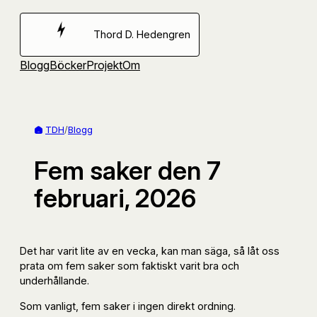
Hoppa
till
Thord D. Hedengren
innehåll
Blogg
Böcker
Projekt
Om
TDH
/
Blogg
Fem saker den 7
februari, 2026
Det har varit lite av en vecka, kan man säga, så låt oss
prata om fem saker som faktiskt varit bra och
underhållande.
Som vanligt, fem saker i ingen direkt ordning.