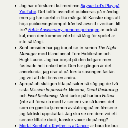
Jag har oförskämt kul med min
Skyrim
Let’s Play på
YouTube
. Det tolfte avsnittet publiceras på måndag
men jag har spelat in lika många till. Kanske dags att
höja publiceringstempot från två avsnitt i veckan, till
tre?
Fable Anniversary
-genomspelningen
är också
kul, men den kommer inte bli så lång för spelet är
inte så långt.
Sent omsider har jag börjat se tv-serien
The Night
Manager
med bland annat Tom Hiddleston och
Hugh Laurie. Jag har börjat på den tidigare men
fastnade helt enkelt inte. Den här gången är det
annorlunda, jag drar ut på första säsongen fastän
jag vet att det finns en andra.
Apropå att slutligen titta på saker så såg jag de två
sista
Mission Impossible
-filmerna,
Dead Reckoning
och
Final Reckoning
. Med tanke på hur bra
Fallout
(inte att förväxla med tv-serien) var så känns det
som en ganska ljummen avslutning på en filmserie
jag faktiskt uppskattat. Jag ska se om dem vid ett
senare tillfälle dock, kanske växer de på mig?
Mortal Kombat x Rhythm is a Dancer
är bara för bra.