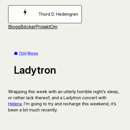
Hoppa
till
Thord D. Hedengren
innehåll
Blogg
Böcker
Projekt
Om
TDH
/
Blogg
Ladytron
Wrapping this week with an utterly horrible night’s sleep,
or rather lack thereof, and a Ladytron concert with
Helena
. I’m going to try and recharge this weekend, it’s
been a bit much recently.