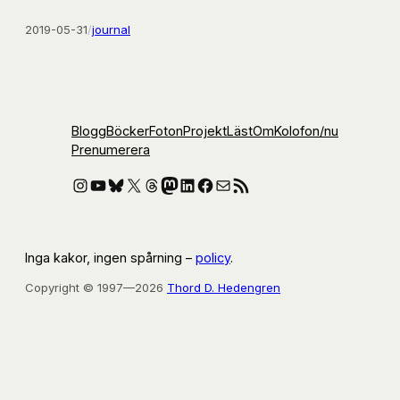
2019-05-31
/
journal
Blogg
Böcker
Foton
Projekt
Läst
Om
Kolofon
/nu
Prenumerera
Instagram
YouTube
Bluesky
X
Threads
Mastodon
LinkedIn
Facebook
E-post
RSS-flöde
Inga kakor, ingen spårning –
policy
.
Copyright © 1997—2026
Thord D. Hedengren