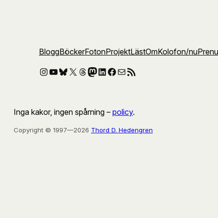
Blogg
Böcker
Foton
Projekt
Läst
Om
Kolofon
/nu
Pren
Instagram
YouTube
Bluesky
X
Threads
Mastodon
LinkedIn
Facebook
E-post
RSS-flöde
Inga kakor, ingen spårning –
policy
.
Copyright © 1997—2026
Thord D. Hedengren