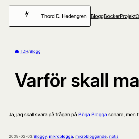
Hoppa
till
Thord D. Hedengren
Blogg
Böcker
Projekt
innehåll
TDH
/
Blogg
Varför skall m
Ja, jag skall svara på frågan på
Börja Blogga
senare, men tyc
2009-02-03
/
Bloggy
, 
mikroblogga
, 
mikrobloggande
, 
notis