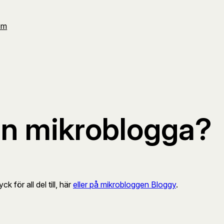
Om
an mikroblogga?
k för all del till, här
eller på mikrobloggen Bloggy
.