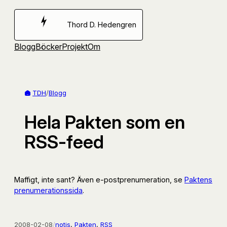
Hoppa
till
Thord D. Hedengren
innehåll
Blogg
Böcker
Projekt
Om
TDH
/
Blogg
Hela Pakten som en
RSS-feed
Maffigt, inte sant? Även e-postprenumeration, se
Paktens
prenumerationssida
.
2008-02-08
/
notis
, 
Pakten
, 
RSS