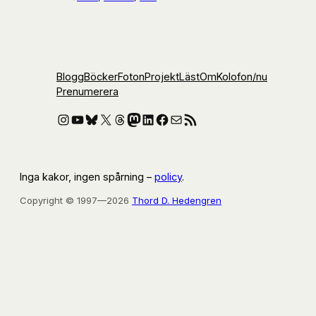
Blogg
Böcker
Foton
Projekt
Läst
Om
Kolofon
/nu
Prenumerera
Instagram
YouTube
Bluesky
X
Threads
Mastodon
LinkedIn
Facebook
E-post
RSS-flöde
Inga kakor, ingen spårning –
policy
.
Copyright © 1997—2026
Thord D. Hedengren