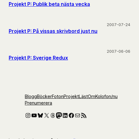
Projekt P: Publik beta nästa vecka
2007-07-24
Projekt P: På vissas skrivbord just nu
2007-06-06
Projekt P: Sverige Redux
Blogg
Böcker
Foton
Projekt
Läst
Om
Kolofon
/nu
Prenumerera
Instagram
YouTube
Bluesky
X
Threads
Mastodon
LinkedIn
Facebook
E-post
RSS-flöde