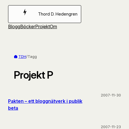
Hoppa
till
Thord D. Hedengren
innehåll
Blogg
Böcker
Projekt
Om
TDH
/
Tagg
Projekt P
2007-11-30
Pakten – ett bloggnätverk i publik
beta
2007-11-23