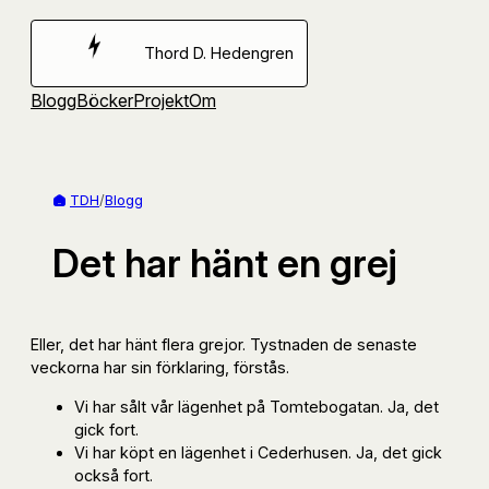
Hoppa
till
Thord D. Hedengren
innehåll
Blogg
Böcker
Projekt
Om
TDH
/
Blogg
Det har hänt en grej
Eller, det har hänt flera grejor. Tystnaden de senaste
veckorna har sin förklaring, förstås.
Vi har sålt vår lägenhet på Tomtebogatan. Ja, det
gick fort.
Vi har köpt en lägenhet i Cederhusen. Ja, det gick
också fort.