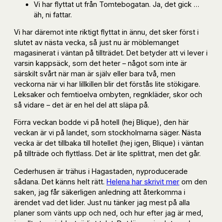
Vi har flyttat ut från Tomtebogatan. Ja, det gick …
äh, ni fattar.
Vi har däremot inte riktigt flyttat in ännu, det sker först i
slutet av nästa vecka, så just nu är möblemanget
magasinerat i väntan på tillträdet. Det betyder att vi lever i
varsin kappsäck, som det heter – något som inte är
särskilt svårt när man är själv eller bara två, men
veckorna när vi har lillkillen blir det förstås lite stökigare.
Leksaker och femtioelva ombyten, regnkläder, skor och
så vidare – det är en hel del att släpa på.
Förra veckan bodde vi på hotell (hej Blique), den här
veckan är vi på landet, som stockholmarna säger. Nästa
vecka är det tillbaka till hotellet (hej igen, Blique) i väntan
på tillträde och flyttlass. Det är lite splittrat, men det går.
Cederhusen är trähus i Hagastaden, nyproducerade
sådana. Det känns helt rätt.
Helena har skrivit mer
om den
saken, jag får säkerligen anledning att återkomma i
ärendet vad det lider. Just nu tänker jag mest på alla
planer som vänts upp och ned, och hur efter jag är med,