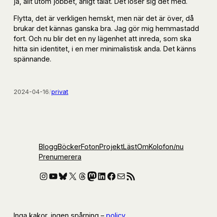
ja, allt utom jobbet, ärligt talat. Det löser sig det med.
Flytta, det är verkligen hemskt, men när det är över, då
brukar det kännas ganska bra. Jag gör mig hemmastadd
fort. Och nu blir det en ny lägenhet att inreda, som ska
hitta sin identitet, i en mer minimalistisk anda. Det känns
spännande.
2024-04-16
/
privat
Blogg
Böcker
Foton
Projekt
Läst
Om
Kolofon
/nu
Prenumerera
Instagram
YouTube
Bluesky
X
Threads
Mastodon
LinkedIn
Facebook
E-post
RSS-flöde
Inga kakor, ingen spårning –
policy
.