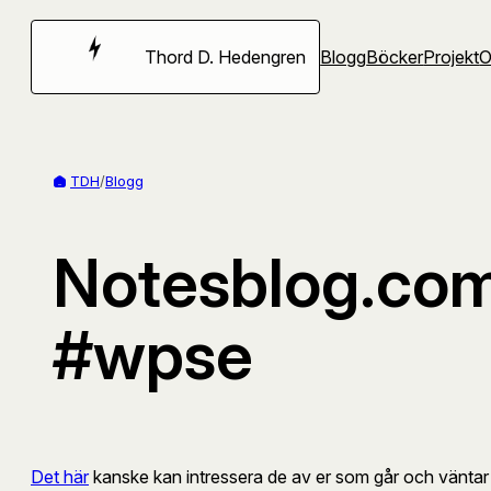
Hoppa
till
Thord D. Hedengren
Blogg
Böcker
Projekt
innehåll
TDH
/
Blogg
Notesblog.com
#wpse
Det här
kanske kan intressera de av er som går och väntar