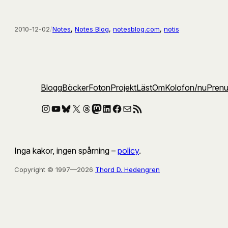
2010-12-02
/
Notes
, 
Notes Blog
, 
notesblog.com
, 
notis
Blogg
Böcker
Foton
Projekt
Läst
Om
Kolofon
/nu
Pren
Instagram
YouTube
Bluesky
X
Threads
Mastodon
LinkedIn
Facebook
E-post
RSS-flöde
Inga kakor, ingen spårning –
policy
.
Copyright © 1997—2026
Thord D. Hedengren