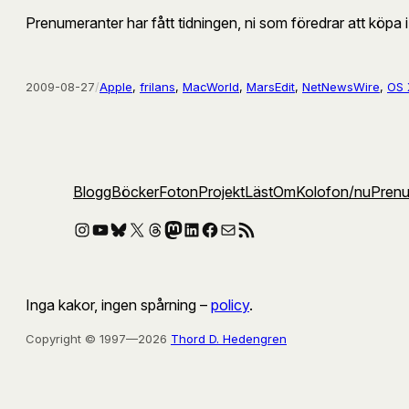
Prenumeranter har fått tidningen, ni som föredrar att köpa i bu
2009-08-27
/
Apple
, 
frilans
, 
MacWorld
, 
MarsEdit
, 
NetNewsWire
, 
OS 
Blogg
Böcker
Foton
Projekt
Läst
Om
Kolofon
/nu
Pren
Instagram
YouTube
Bluesky
X
Threads
Mastodon
LinkedIn
Facebook
E-post
RSS-flöde
Inga kakor, ingen spårning –
policy
.
Copyright © 1997—2026
Thord D. Hedengren