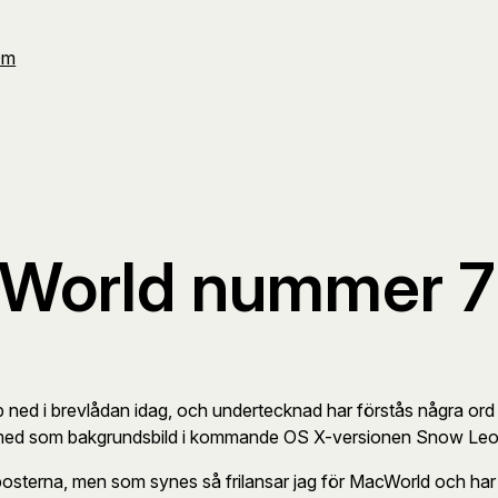
Om
cWorld nummer 7
ned i brevlådan idag, och undertecknad har förstås några ord 
ara med som bakgrundsbild i kommande OS X-versionen Snow Leo
 posterna, men som synes så frilansar jag för MacWorld och har gj