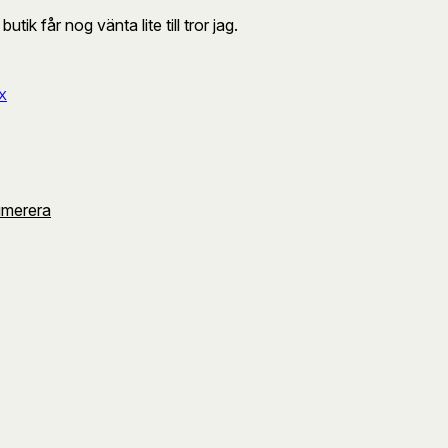
tik får nog vänta lite till tror jag.
X
umerera