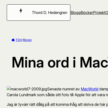
Hoppa
till
Thord D. Hedengren
Blogg
Böcker
Projekt
innehåll
TDH
/
Blogg
Mina ord i Ma
Senaste numret av
MacWorld
damp 
Carola Lundmark som sålde sitt foto till Apple för att v
Jag är tyvärr rätt dålig på att komma ihåg att skriva de här