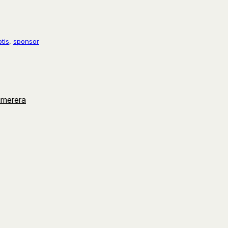
tis
, 
sponsor
umerera