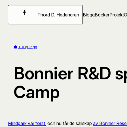
Hoppa
till
Thord D. Hedengren
Blogg
Böcker
Projekt
innehåll
TDH
/
Blogg
Bonnier R&D s
Camp
Mindpark var först
, och nu får de sällskap
av Bonnier Res