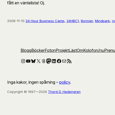
fått en väntelista! Oj.
2008-11-10
/
24 Hour Business Camp
, 
24HBC1
, 
Bonnier
, 
Mindpark
, 
no
Blogg
Böcker
Foton
Projekt
Läst
Om
Kolofon
/nu
Pren
Instagram
YouTube
Bluesky
X
Threads
Mastodon
LinkedIn
Facebook
E-post
RSS-flöde
Inga kakor, ingen spårning –
policy
.
Copyright © 1997—2026
Thord D. Hedengren