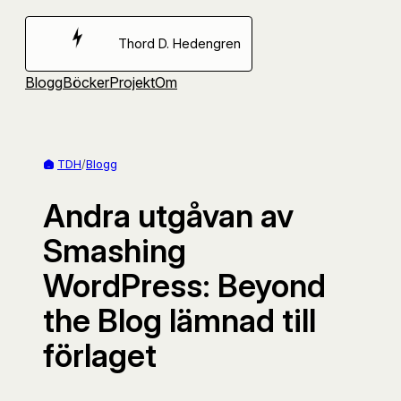
Hoppa
till
Thord D. Hedengren
innehåll
Blogg
Böcker
Projekt
Om
TDH
/
Blogg
Andra utgåvan av
Smashing
WordPress: Beyond
the Blog lämnad till
förlaget