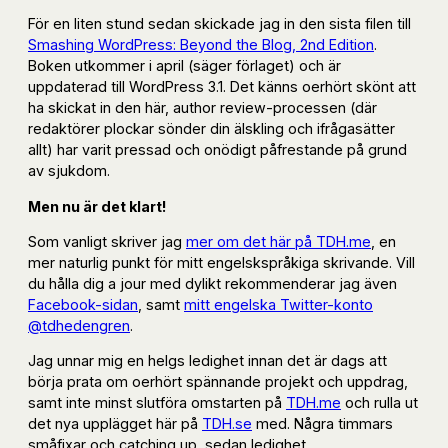
För en liten stund sedan skickade jag in den sista filen till
Smashing WordPress: Beyond the Blog, 2nd Edition
.
Boken utkommer i april (säger förlaget) och är
uppdaterad till WordPress 3.1. Det känns oerhört skönt att
ha skickat in den här, author review-processen (där
redaktörer plockar sönder din älskling och ifrågasätter
allt) har varit pressad och onödigt påfrestande på grund
av sjukdom.
Men nu är det klart!
Som vanligt skriver jag
mer om det här på TDH.me
, en
mer naturlig punkt för mitt engelskspråkiga skrivande. Vill
du hålla dig a jour med dylikt rekommenderar jag även
Facebook-sidan
, samt
mitt engelska Twitter-konto
@tdhedengren
.
Jag unnar mig en helgs ledighet innan det är dags att
börja prata om oerhört spännande projekt och uppdrag,
samt inte minst slutföra omstarten på
TDH.me
och rulla ut
det nya upplägget här på
TDH.se
med. Några timmars
småfixar och catching up, sedan ledighet.