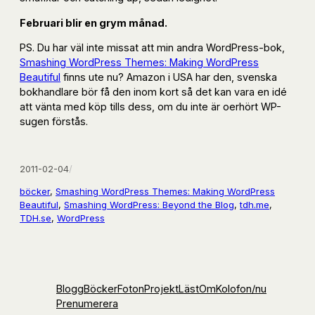
Februari blir en grym månad.
PS. Du har väl inte missat att min andra WordPress-bok,
Smashing WordPress Themes: Making WordPress
Beautiful
finns ute nu? Amazon i USA har den, svenska
bokhandlare bör få den inom kort så det kan vara en idé
att vänta med köp tills dess, om du inte är oerhört WP-
sugen förstås.
2011-02-04
/
böcker
, 
Smashing WordPress Themes: Making WordPress
Beautiful
, 
Smashing WordPress: Beyond the Blog
, 
tdh.me
, 
TDH.se
, 
WordPress
Blogg
Böcker
Foton
Projekt
Läst
Om
Kolofon
/nu
Prenumerera